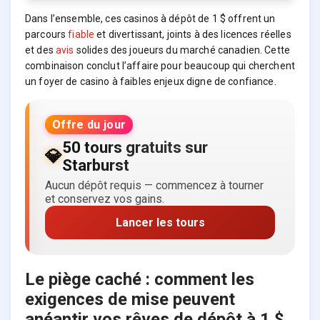
Dans l’ensemble, ces casinos à dépôt de 1 $ offrent un
parcours
fiable
et divertissant, joints à des licences réelles
et des
avis
solides des joueurs du marché canadien. Cette
combinaison conclut l’affaire pour beaucoup qui cherchent
un foyer de casino à faibles enjeux digne de confiance.
Offre du jour
50 tours gratuits sur
💎
Starburst
Aucun dépôt requis — commencez à tourner
et conservez vos gains.
Lancer les tours
Le piège caché : comment les
exigences de mise peuvent
anéantir vos rêves de dépôt à 1 $