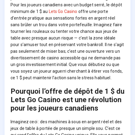
Pour les joueurs canadiens avec un budget serré, le dépôt
minimum de 1 $ au
Lets Go Casino
offre une porte
d’entrée pratique aux sensations fortes en argent réel
sans brûler un trou dans votre portefeuille. Imaginez faire
tourner les rouleaux ou tenter votre chance aux jeux de
table avec presque aucun risque — c’est la zone idéale
pour s’amuser tout en préservant votre bankroll. Il ne s’agit
pas seulement de miser bas; c’est une ouverture vers un
divertissement de casino accessible qui ne demande pas
un gros investissement initial. Que vous débutiez ou que
vous soyez un joueur aguerri cherchant à étirer vos fonds,
ce 1 $ peut maintenir l’action sans le stress habituel.
Pourquoi l’offre de dépôt de 1 $ du
Lets Go Casino est une révolution
pour les joueurs canadiens
Imaginez ceci : des machines à sous en argent réel et des
jeux de table à portée de presque un simple sou. C’est ce