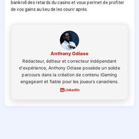
bankroll des retards du casino et vous permet de profiter
de vos gains au lieu de les courir après.
Anthony Odiase
Rédacteur, éditeur et correcteur indépendant
d'expérience, Anthony Odiase possède un solide
parcours dans la création de contenu iGaming
engageant et fiable pour les joueurs canadiens.
LinkedIn