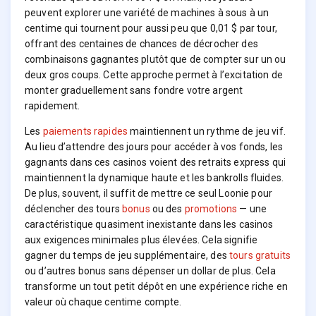
peuvent explorer une variété de machines à sous à un
centime qui tournent pour aussi peu que 0,01 $ par tour,
offrant des centaines de chances de décrocher des
combinaisons gagnantes plutôt que de compter sur un ou
deux gros coups. Cette approche permet à l’excitation de
monter graduellement sans fondre votre argent
rapidement.
Les
paiements rapides
maintiennent un rythme de jeu vif.
Au lieu d’attendre des jours pour accéder à vos fonds, les
gagnants dans ces casinos voient des retraits express qui
maintiennent la dynamique haute et les bankrolls fluides.
De plus, souvent, il suffit de mettre ce seul Loonie pour
déclencher des tours
bonus
ou des
promotions
— une
caractéristique quasiment inexistante dans les casinos
aux exigences minimales plus élevées. Cela signifie
gagner du temps de jeu supplémentaire, des
tours gratuits
ou d’autres bonus sans dépenser un dollar de plus. Cela
transforme un tout petit dépôt en une expérience riche en
valeur où chaque centime compte.