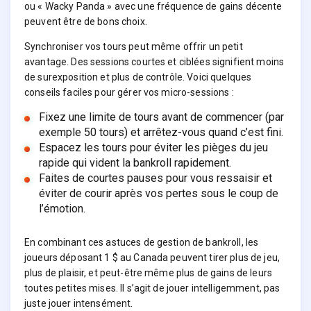
ou « Wacky Panda » avec une fréquence de gains décente
peuvent être de bons choix.
Synchroniser vos tours peut même offrir un petit
avantage. Des sessions courtes et ciblées signifient moins
de surexposition et plus de contrôle. Voici quelques
conseils faciles pour gérer vos micro-sessions :
Fixez une limite de tours avant de commencer (par
exemple 50 tours) et arrêtez-vous quand c’est fini.
Espacez les tours pour éviter les pièges du jeu
rapide qui vident la bankroll rapidement.
Faites de courtes pauses pour vous ressaisir et
éviter de courir après vos pertes sous le coup de
l’émotion.
En combinant ces astuces de gestion de bankroll, les
joueurs déposant 1 $ au Canada peuvent tirer plus de jeu,
plus de plaisir, et peut-être même plus de gains de leurs
toutes petites mises. Il s’agit de jouer intelligemment, pas
juste jouer intensément.