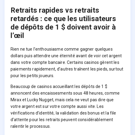
Retraits rapides vs retraits
retardés : ce que les utilisateurs
de dépôts de 1 $ doivent avoir à
l’œil
Rien ne tue l’enthousiasme comme gagner quelques
dollars puis attendre une éternité avant de voir cet argent
dans votre compte bancaire. Certains casinos gèrent les
paiements rapidement, d’autres traînent les pieds, surtout
pour les petits joueurs.
Beaucoup de casinos accueillant les dépôts de 1 $
annoncent des encaissesments sous 48 heures, comme
Mirax et Lucky Nugget, mais cela ne veut pas dire que
votre argent est sur votre compte aussi vite. Les
vérifications d’identité, la validation des bonus et la file
d’attente pour les retraits peuvent considérablement
ralentir le processus.