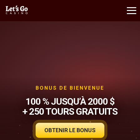
BONUS DE BIENVENUE
100 % JUSQU’À 2000 $
+ 250 TOURS GRATUITS
OBTENIR LE BONUS