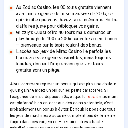
Au Zodiac Casino, les 80 tours gratuits viennent
avec une exigence de mise massive de 200x, ce
qui signifie que vous devez faire un énorme chiffre
d’affaires juste pour débloquer vos gains.
Grizzly’s Quest offre 40 tours mais demande un
playthrough de 100x à 200x sur votre argent bonus
— bienvenue sur le tapis roulant des bonus.
L’accès aux jeux de Mirax Casino lie parfois les
bonus à des exigences variables, mais toujours
lourdes, donnant l’impression que vos tours
gratuits sont un piège.
Alors, comment repérer un bonus qui est plus une douleur
qu’un gain? Gardez un œil sur les petits caractères. Si
l’exigence de mise dépasse 50x, et que le
retrait
maximum
est plafonné bien en-dessous des gains potentiels, c’est
probablement un bonus à éviter. Et n’oubliez pas que tous
les jeux de machines à sous ne comptent pas de la même
façon dans ces exigences — certains titres à haute
volatilité sont souvent exclus ou contribuent moins,