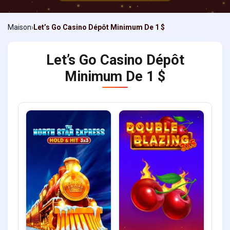
Maison
Let’s Go Casino Dépôt Minimum De 1 $
Let’s Go Casino Dépôt
Minimum De 1 $