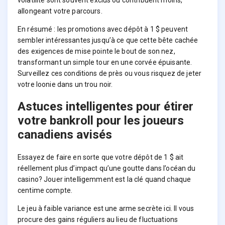
allongeant votre parcours.
En résumé : les promotions avec dépôt à 1 $ peuvent
sembler intéressantes jusqu’à ce que cette bête cachée
des exigences de mise pointe le bout de son nez,
transformant un simple tour en une corvée épuisante.
Surveillez ces conditions de près ou vous risquez de jeter
votre loonie dans un trou noir.
Astuces intelligentes pour étirer
votre bankroll pour les joueurs
canadiens avisés
Essayez de faire en sorte que votre dépôt de 1 $ ait
réellement plus d’impact qu’une goutte dans l’océan du
casino? Jouer intelligemment est la clé quand chaque
centime compte.
Le jeu à faible variance est une arme secrète ici. Il vous
procure des gains réguliers au lieu de fluctuations