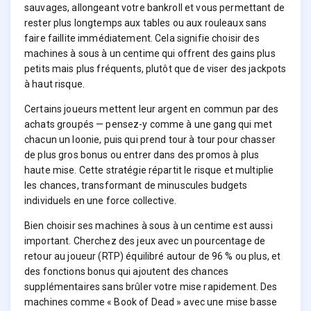
sauvages, allongeant votre bankroll et vous permettant de
rester plus longtemps aux tables ou aux rouleaux sans
faire faillite immédiatement. Cela signifie choisir des
machines à sous à un centime qui offrent des gains plus
petits mais plus fréquents, plutôt que de viser des jackpots
à haut risque.
Certains joueurs mettent leur argent en commun par des
achats groupés — pensez-y comme à une gang qui met
chacun un loonie, puis qui prend tour à tour pour chasser
de plus gros bonus ou entrer dans des promos à plus
haute mise. Cette stratégie répartit le risque et multiplie
les chances, transformant de minuscules budgets
individuels en une force collective.
Bien choisir ses machines à sous à un centime est aussi
important. Cherchez des jeux avec un pourcentage de
retour au joueur (RTP) équilibré autour de 96 % ou plus, et
des fonctions bonus qui ajoutent des chances
supplémentaires sans brûler votre mise rapidement. Des
machines comme « Book of Dead » avec une mise basse