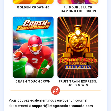
GOLDEN CROWN 40
FU DOUBLE LUCK
DIAMOND EXPLOSION
CRASH TOUCHDOWN
FRUIT TRAIN EXPRESS:
HOLD & WIN
Vous pouvez également nous envoyer un courriel
directement à
support@letsgocasino-canada.com