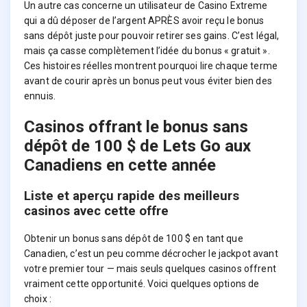
Un autre cas concerne un utilisateur de Casino Extreme
qui a dû déposer de l’argent APRÈS avoir reçu le bonus
sans dépôt juste pour pouvoir retirer ses gains. C’est légal,
mais ça casse complètement l’idée du bonus « gratuit ».
Ces histoires réelles montrent pourquoi lire chaque terme
avant de courir après un bonus peut vous éviter bien des
ennuis.
Casinos offrant le bonus sans
dépôt de 100 $ de Lets Go aux
Canadiens en cette année
Liste et aperçu rapide des meilleurs
casinos avec cette offre
Obtenir un bonus sans dépôt de 100 $ en tant que
Canadien, c’est un peu comme décrocher le jackpot avant
votre premier tour — mais seuls quelques casinos offrent
vraiment cette opportunité. Voici quelques options de
choix :