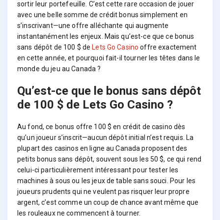
sortir leur portefeuille. C’est cette rare occasion de jouer
avec une belle somme de crédit bonus simplement en
s’inscrivant—une offre alléchante qui augmente
instantanément les enjeux. Mais qu’est-ce que ce bonus
sans dépôt de 100 $ de
Lets Go Casino
offre exactement
en cette année, et pourquoi fait-il tourner les têtes dans le
monde du jeu au Canada ?
Qu’est-ce que le bonus sans dépôt
de 100 $ de Lets Go Casino ?
Au fond, ce bonus offre 100 $ en crédit de casino dès
qu’un joueur s’inscrit—aucun dépôt initial n’est requis. La
plupart des casinos en ligne au Canada proposent des
petits bonus sans dépôt, souvent sous les 50 $, ce qui rend
celui-ci particulièrement intéressant pour tester les
machines à sous ou les jeux de table sans souci. Pour les
joueurs prudents qui ne veulent pas risquer leur propre
argent, c’est comme un coup de chance avant même que
les rouleaux ne commencent à tourner.