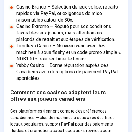
Casino Brango – Sélection de jeux solide, retraits
rapides via PayPal, et exigences de mise
raisonnables autour de 30x.
Casino Extreme – Réputé pour ses conditions
favorables aux joueurs, mais attention aux
plafonds de retrait et aux étapes de vérification.
Limitless Casino – Nouveau venu avec des
machines à sous flashy et un code promo simple «
NDB100 » pour réclamer le bonus.
Yabby Casino – Bonne réputation auprès des
Canadiens avec des options de paiement PayPal
appréciées.
Comment ces casinos adaptent leurs
offres aux joueurs canadiens
Ces plateformes tiennent compte des préférences
canadiennes — plus de machines à sous avec des titres
locaux populaires, support PayPal pour des paiements
fluides, et promotions spécifiques aux provinces pour