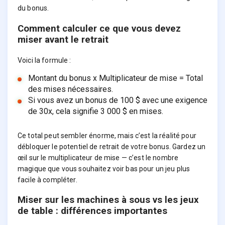
du bonus.
Comment calculer ce que vous devez
miser avant le retrait
Voici la formule :
Montant du bonus x Multiplicateur de mise = Total
des mises nécessaires.
Si vous avez un bonus de 100 $ avec une exigence
de 30x, cela signifie 3 000 $ en mises.
Ce total peut sembler énorme, mais c’est la réalité pour
débloquer le potentiel de retrait de votre bonus. Gardez un
œil sur le multiplicateur de mise — c’est le nombre
magique que vous souhaitez voir bas pour un jeu plus
facile à compléter.
Miser sur les machines à sous vs les jeux
de table : différences importantes