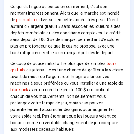
Ce qui distingue ce bonus en ce moment, c’est son
montant impressionnant. Alors que le marché est inondé
de
promotions
diverses en cette année, très peu offrent
autant d’« argent gratuit » sans associer les joueurs à des
dépôts immédiats ou des conditions complexes. Le crédit
sans dépôt de 100 $ se démarque, permettant d’explorer
plus en profondeur ce que le casino propose, avec une
bankroll qui ressemble à un mini jackpot dès le départ.
Ce coup de pouce initial offre plus que de simples
tours
gratuits
ou jetons – c’est une chance de goûter à la victoire
avant de miser de l’argent réel. Imaginez lancer vos
machines à sous préférées ou vous installer à une table de
blackjack
avec un crédit de jeu de 100 $ qui soutient
chacun de vos mouvements. Non seulement vous
prolongez votre temps de jeu, mais vous pouvez
potentiellement accumuler des gains pour augmenter
votre solde réel. Pas étonnant que les joueurs voient ce
bonus comme un véritable changement de jeu comparé
aux modestes cadeaux habituels.