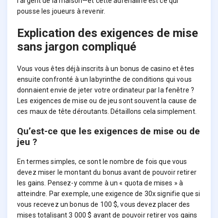
l’argent de la maison—et cette adrénaline est ce qui
pousse les joueurs à revenir.
Explication des exigences de mise
sans jargon compliqué
Vous vous êtes déjà inscrits à un bonus de casino et êtes
ensuite confronté à un labyrinthe de conditions qui vous
donnaient envie de jeter votre ordinateur par la fenêtre ?
Les exigences de mise ou de jeu sont souvent la cause de
ces maux de tête déroutants. Détaillons cela simplement.
Qu’est-ce que les exigences de mise ou de
jeu ?
En termes simples, ce sont le nombre de fois que vous
devez miser le montant du bonus avant de pouvoir retirer
les gains. Pensez-y comme à un « quota de mises » à
atteindre. Par exemple, une exigence de 30x signifie que si
vous recevez un bonus de 100 $, vous devez placer des
mises totalisant 3 000 $ avant de pouvoir retirer vos gains