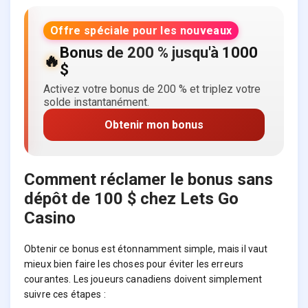
Offre spéciale pour les nouveaux
Bonus de 200 % jusqu'à 1000
🔥
$
Activez votre bonus de 200 % et triplez votre
solde instantanément.
Obtenir mon bonus
Comment réclamer le bonus sans
dépôt de 100 $ chez Lets Go
Casino
Obtenir ce bonus est étonnamment simple, mais il vaut
mieux bien faire les choses pour éviter les erreurs
courantes. Les joueurs canadiens doivent simplement
suivre ces étapes :