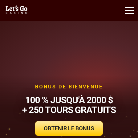
BONUS DE BIENVENUE
100 % JUSQU’À 2000 $
+ 250 TOURS GRATUITS
OBTENIR LE BONUS