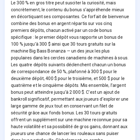
Le 300 % en gros titre peut susciter la curiosité, mais
concrètement, le contenu du bonus s’appréhende mieux
en décortiquant ses composantes. Ce forfait de bienvenue
combine des bonus en argent répartis sur vos cinq
premiers dépôts, chacun activé par un code bonus
spécifique : le premier dépôt vous rapporte un bonus de
100 % jusqu’à 300 $ ainsi que 30 tours gratuits sur la
machine Big Bass Bonanza — un des jeux les plus
populaires dans les cercles canadiens de machines à sous.
Les quatre dépôts suivants déclenchent chacun un bonus
de correspondance de 50 %, plafonné à 300 $ pour le
deuxième dépôt, 400 $ pour le troisième, et 500 $ pour le
quatrième et le cinquième dépôts. Mis ensemble, l’argent
bonus peut atteindre jusqu’à 2 000 $. C’est un ajout de
bankroll significatif, permettant aux joueurs d’explorer une
large gamme de jeux tout en conservant un filet de
sécurité grâce aux fonds bonus. Les 30 tours gratuits
offrent un supplément sur une machine reconnue pour sa
haute volatilité et sa possibilité de gros gains, donnant aux
joueurs une chance de lancer les rouleaux sans puiser