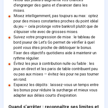
d’engranger des gains et d’avancer dans les
mises.
Misez intelligemment, pas toujours au max : optez
pour des mises constantes proches du point idéal
du jeu — cela prolonge votre bankroll plutôt que de
s’épuiser vite avec de grosses mises.
Suivez votre progression de mise : le tableau de
bord joueur de Let’s Go permet de vérifier à quel
point vous êtes proche de débloquer le bonus.
Fixer des objectifs quotidiens aide à maintenir un
rythme régulier.
Évitez les jeux à contribution nulle ou faible : les
jeux en direct et les paris de table contribuent peu
ou pas aux mises — évitez-les pour ne pas tourner
en rond.
Espacez les dépôts : laissez-vous un temps entre
les bonus pour réduire la surcharge et mieux vous
adapter aux délais courts d’expiration.
Quand s’arrêter : reconnaître ses limites et