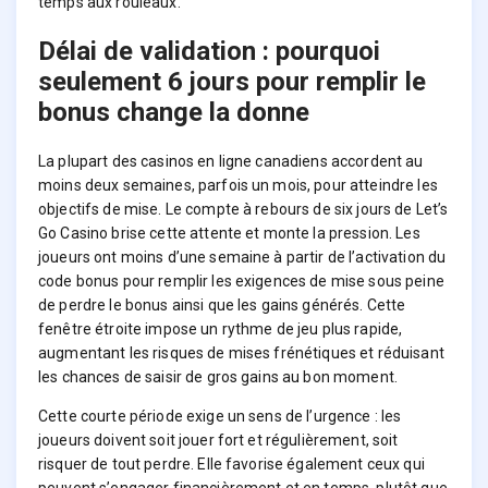
temps aux rouleaux.
Délai de validation : pourquoi
seulement 6 jours pour remplir le
bonus change la donne
La plupart des casinos en ligne canadiens accordent au
moins deux semaines, parfois un mois, pour atteindre les
objectifs de mise. Le compte à rebours de six jours de Let’s
Go Casino brise cette attente et monte la pression. Les
joueurs ont moins d’une semaine à partir de l’activation du
code bonus pour remplir les exigences de mise sous peine
de perdre le bonus ainsi que les gains générés. Cette
fenêtre étroite impose un rythme de jeu plus rapide,
augmentant les risques de mises frénétiques et réduisant
les chances de saisir de gros gains au bon moment.
Cette courte période exige un sens de l’urgence : les
joueurs doivent soit jouer fort et régulièrement, soit
risquer de tout perdre. Elle favorise également ceux qui
peuvent s’engager financièrement et en temps, plutôt que