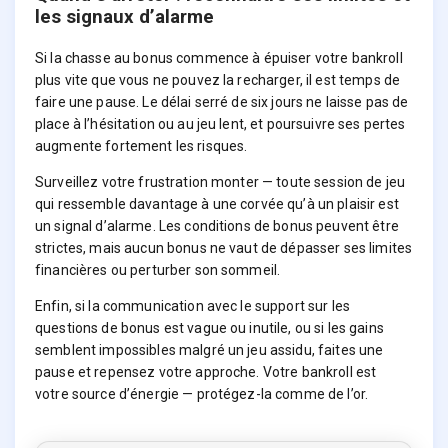
les signaux d’alarme
Si la chasse au bonus commence à épuiser votre bankroll
plus vite que vous ne pouvez la recharger, il est temps de
faire une pause. Le délai serré de six jours ne laisse pas de
place à l’hésitation ou au jeu lent, et poursuivre ses pertes
augmente fortement les risques.
Surveillez votre frustration monter — toute session de jeu
qui ressemble davantage à une corvée qu’à un plaisir est
un signal d’alarme. Les conditions de bonus peuvent être
strictes, mais aucun bonus ne vaut de dépasser ses limites
financières ou perturber son sommeil.
Enfin, si la communication avec le support sur les
questions de bonus est vague ou inutile, ou si les gains
semblent impossibles malgré un jeu assidu, faites une
pause et repensez votre approche. Votre bankroll est
votre source d’énergie — protégez-la comme de l’or.