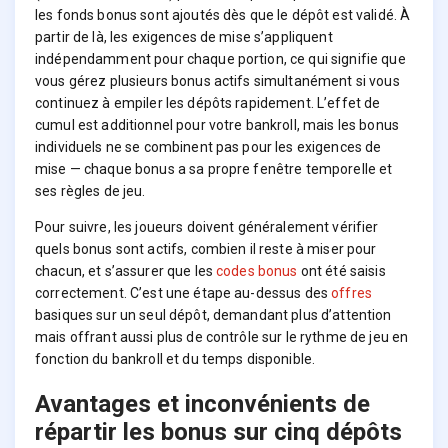
les fonds bonus sont ajoutés dès que le dépôt est validé. À
partir de là, les exigences de mise s’appliquent
indépendamment pour chaque portion, ce qui signifie que
vous gérez plusieurs bonus actifs simultanément si vous
continuez à empiler les dépôts rapidement. L’effet de
cumul est additionnel pour votre bankroll, mais les bonus
individuels ne se combinent pas pour les exigences de
mise — chaque bonus a sa propre fenêtre temporelle et
ses règles de jeu.
Pour suivre, les joueurs doivent généralement vérifier
quels bonus sont actifs, combien il reste à miser pour
chacun, et s’assurer que les
codes bonus
ont été saisis
correctement. C’est une étape au-dessus des
offres
basiques sur un seul dépôt, demandant plus d’attention
mais offrant aussi plus de contrôle sur le rythme de jeu en
fonction du bankroll et du temps disponible.
Avantages et inconvénients de
répartir les bonus sur cinq dépôts