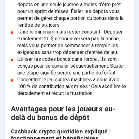
dépôts en une seule journée à moins d’être prêt
pour un sprint de mises. Étaler les dépôts vous
permet de gérer chaque portion du bonus dans la
fenêtre de six jours.
Faire le minimum mais rester constant : Déposer
exactement 20 $ ne bouleversera pas la donne,
mais vous permet de commencer à remplir les
exigences sans trop dépenser d’entrée de jeu.
Utiliser les codes bonus dans l’ordre : Ils sont
conçus pour se cumuler séquentiellement. Sauter
une étape signifie perdre une partie du forfait.
Concentrer le jeu sur les machines à sous avec
100 % de contribution aux mises : Cela accélère le
déroulement et réduit la frustration.
Avantages pour les joueurs au-
delà du bonus de dépôt
Cashback crypto quotidien expliqué :
fonctionnement et bénéficiaires