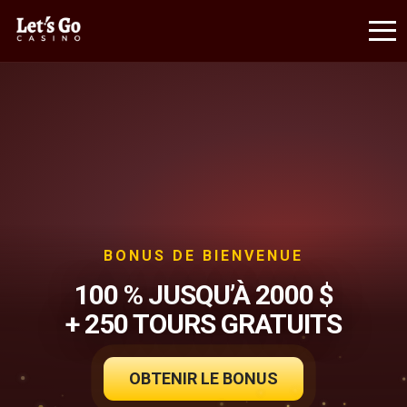
BONUS DE BIENVENUE
100 % JUSQU’À 2000 $
+ 250 TOURS GRATUITS
OBTENIR LE BONUS