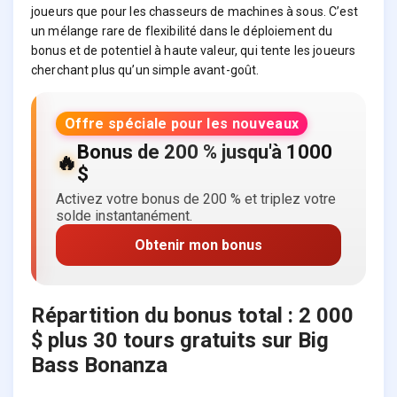
joueurs que pour les chasseurs de machines à sous. C’est
un mélange rare de flexibilité dans le déploiement du
bonus et de potentiel à haute valeur, qui tente les joueurs
cherchant plus qu’un simple avant-goût.
Offre spéciale pour les nouveaux
Bonus de 200 % jusqu'à 1000
🔥
$
Activez votre bonus de 200 % et triplez votre
solde instantanément.
Obtenir mon bonus
Répartition du bonus total : 2 000
$ plus 30 tours gratuits sur Big
Bass Bonanza