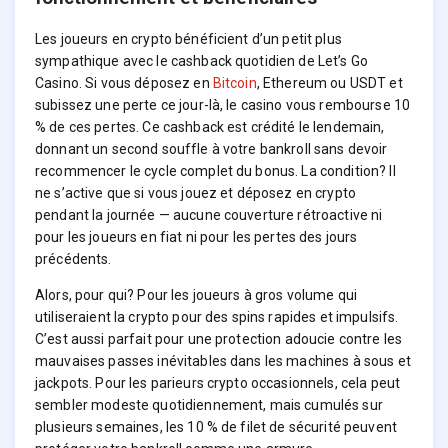
Les joueurs en crypto bénéficient d’un petit plus
sympathique avec le cashback quotidien de Let’s Go
Casino. Si vous déposez en
Bitcoin
, Ethereum ou USDT et
subissez une perte ce jour-là, le casino vous rembourse 10
% de ces pertes. Ce cashback est crédité le lendemain,
donnant un second souffle à votre bankroll sans devoir
recommencer le cycle complet du bonus. La condition? Il
ne s’active que si vous jouez et déposez en crypto
pendant la journée — aucune couverture rétroactive ni
pour les joueurs en fiat ni pour les pertes des jours
précédents.
Alors, pour qui? Pour les joueurs à gros volume qui
utiliseraient la crypto pour des spins rapides et impulsifs.
C’est aussi parfait pour une protection adoucie contre les
mauvaises passes inévitables dans les machines à sous et
jackpots. Pour les parieurs crypto occasionnels, cela peut
sembler modeste quotidiennement, mais cumulés sur
plusieurs semaines, les 10 % de filet de sécurité peuvent