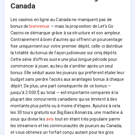
Canada
Les casinos en ligne au Canada ne manquent pas de
bonus de
bienvenue
— mais la proposition de Let’s Go
Casino se démarque grâce à sa structure et son ampleur.
Contrairement à bien d’autres qui offrent un pourcentage
fixe uniquement sur votre premier dépôt, celle-ci distribue
la totalité du bonus de façon judicieuse sur cinq dépôts.
Cette série d’offres ouvre une plus longue période pour
commencer à jouer, au lieu de s’arrêter après un seul
bonus. Elle séduit aussi les joueurs qui préfèrent étaler leur
budget sans perdre l’accès aux avantages bonus à chaque
dépôt. De plus, une part conséquente de ce bonus —
jusqu’à 2 000 $ au total — est importante comparée à la
plupart des concurrents canadiens qui se limitent à des
montants plus petits ou à moins d’étapes. Ajoutez à cela
les 30 tours gratuits sur Big Bass Bonanza, une machine à
sous qui divise les
avis
tout en étant très populaire parmi
les streamers et les communautés de joueurs au Canada,
et vous obtenez un forfait conçu autant pour les gros