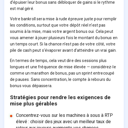
d’épuiser leur bonus sans débloquer de gains si le rythme
est mal géré.
Votre bankroll sera mise à rude épreuve juste pour remplir
les conditions, surtout que votre dépôt réel n’est pas
soumis à la mise, mais votre argent bonus oui. Cela peut
vous amener à jouer plusieurs fois le montant du bonus en
un temps court. Si la chance n’est pas de votre côté, votre
pile de cash peut s’évaporer avant d’atteindre un vrai gain.
En termes de temps, cela veut dire des sessions plus
longues et une fréquence de mise élevée — considérez-le
comme un marathon de bonus, pas un sprint entrecoupé
de pauses. Sans concentration, le compte à rebours du
bonus vous dépassera.
Stratégies pour rendre les exigences de
mise plus gérables
Concentrez-vous sur les machines à sous à RTP
élevé : choisir des jeux avec un meilleur taux de
retour aux joueurs augmente vos chances