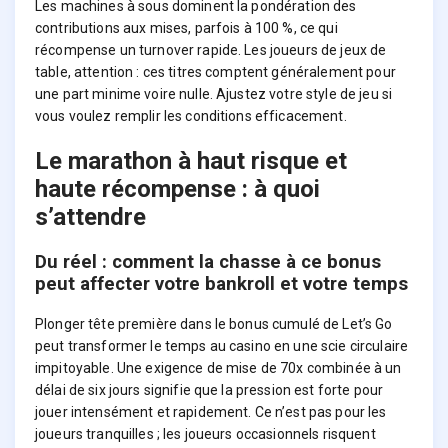
Les machines à sous dominent la pondération des
contributions aux mises, parfois à 100 %, ce qui
récompense un turnover rapide. Les joueurs de jeux de
table, attention : ces titres comptent généralement pour
une part minime voire nulle. Ajustez votre style de jeu si
vous voulez remplir les conditions efficacement.
Le marathon à haut risque et
haute récompense : à quoi
s’attendre
Du réel : comment la chasse à ce bonus
peut affecter votre bankroll et votre temps
Plonger tête première dans le bonus cumulé de Let’s Go
peut transformer le temps au casino en une scie circulaire
impitoyable. Une exigence de mise de 70x combinée à un
délai de six jours signifie que la pression est forte pour
jouer intensément et rapidement. Ce n’est pas pour les
joueurs tranquilles ; les joueurs occasionnels risquent