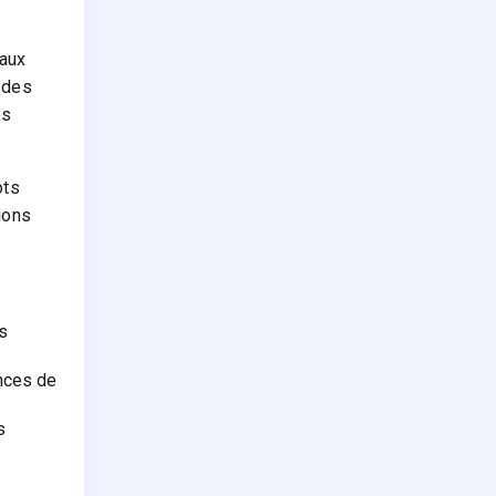
 aux
 des
es
ôts
ions
s
ances de
s