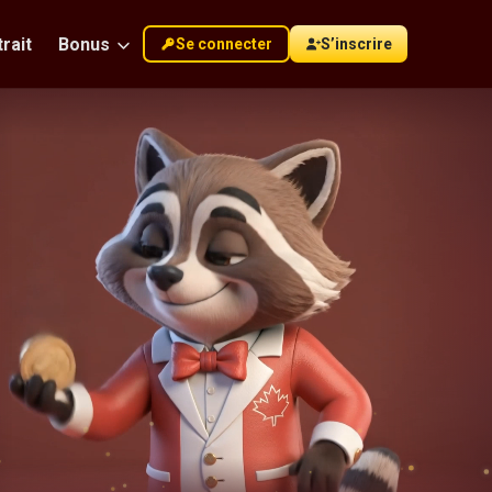
rait
Bonus
Se connecter
S’inscrire