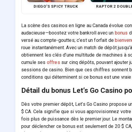
DIEGO'S SPICY TRUCK
RAPTOR 2 DOUB
La scène des casinos en ligne au Canada évolue co
audacieuse—boostez votre bankroll avec un
bonus
d
versé au compte-gouttes; c’est un forfait de
bienven
roue instantanément. Avec un match de dépôt jusqu
obtiennent les clés d’une multitude de machines à so
cumule ses
offres
sur cinq dépôts, pouvant ajouter 
sessions de casino. Bien que ces chiffres sonnent bie
conditions qui déterminent si ce bonus est une vraie 
Détail du bonus Let’s Go Casino p
Dès votre premier dépôt, Let’s Go Casino propose 
$ CA. Cela signifie que si vous approvisionnez vot
fois plus de puissance dès le premier jour. Le mont
pour déclencher ce bonus est seulement de 20 $ CA, 