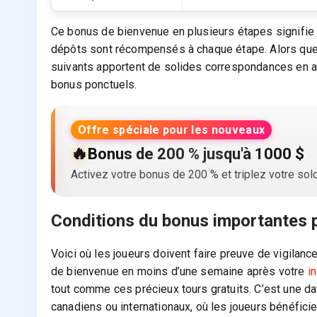
Ce bonus de bienvenue en plusieurs étapes signifie qu
dépôts sont récompensés à chaque étape. Alors que le
suivants apportent de solides correspondances en a
bonus ponctuels.
Offre spéciale pour les nouveaux
🔥
Bonus de 200 % jusqu'à 1000 $
Activez votre bonus de 200 % et triplez votre sol
Conditions du bonus importantes p
Voici où les joueurs doivent faire preuve de vigilan
de bienvenue en moins d’une semaine après votre
i
tout comme ces précieux tours gratuits. C’est une d
canadiens ou internationaux, où les joueurs bénéfici