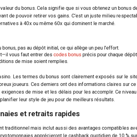
 valeur du bonus. Cela signifie que si vous obtenez un bonus d
ant de pouvoir retirer vos gains. C’est un juste milieu respect
ternatives à 40x ou même 60x qui dominent le marché.
nus, pas au dépôt initial, ce qui allège un peu l’effort.
—il vous faut entrer des
codes bonus
précis pour chaque dépôt
nditions de mise soient remplies.
Casino. Les termes du bonus sont clairement exposés sur le site
breux joueurs. Ces derniers ont des informations claires sur ce
x exigences de mise et les délais pour les accomplir. Ce niveau
planifier leur style de jeu pour de meilleurs résultats.
ies et retraits rapides
ent traditionnel mais inclut aussi des avantages compatibles av
cryptomonnaies apprécieront le cashback quotidien de 10 % sur