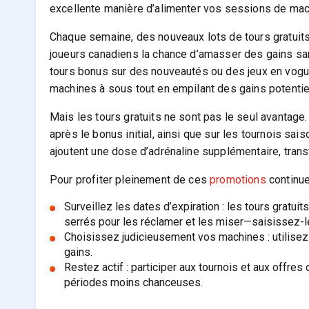
excellente manière d’alimenter vos sessions de mac
Chaque semaine, des nouveaux lots de tours gratuits
joueurs canadiens la chance d’amasser des gains san
tours bonus sur des nouveautés ou des jeux en vogu
machines à sous tout en empilant des gains potentie
Mais les tours gratuits ne sont pas le seul avantage
après le bonus initial, ainsi que sur les tournois s
ajoutent une dose d’adrénaline supplémentaire, trans
Pour profiter pleinement de ces
promotions
continue
Surveillez les dates d’expiration : les tours grat
serrés pour les réclamer et les miser—saisissez-le
Choisissez judicieusement vos machines : utilisez
gains.
Restez actif : participer aux tournois et aux offres
périodes moins chanceuses.