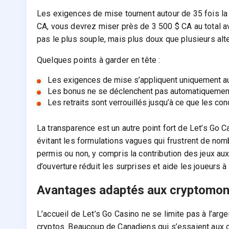
Les exigences de mise tournent autour de 35 fois la
CA, vous devrez miser près de 3 500 $ CA au total av
pas le plus souple, mais plus doux que plusieurs al
Quelques points à garder en tête :
Les exigences de mise s’appliquent uniquement au bo
Les bonus ne se déclenchent pas automatiquement
Les retraits sont verrouillés jusqu’à ce que les co
La transparence est un autre point fort de Let’s Go 
évitant les formulations vagues qui frustrent de nom
permis ou non, y compris la contribution des jeux au
d’ouverture réduit les surprises et aide les joueurs à 
Avantages adaptés aux cryptomonna
L’accueil de Let’s Go Casino ne se limite pas à l’arg
cryptos. Beaucoup de Canadiens qui s’essaient aux 