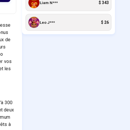
$ 343
Liam N***
$ 26
Leo J***
messe
onus
ux de
urs
no
er vos
et les
’à 300
nt deux
nimum
rêts à