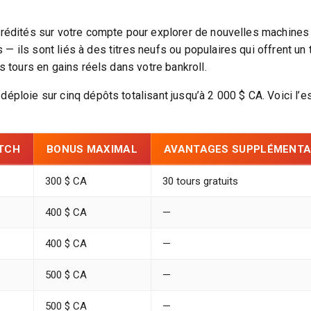
 crédités sur votre compte pour explorer de nouvelles machines
— ils sont liés à des titres neufs ou populaires qui offrent un t
es tours en gains réels dans votre bankroll.
déploie sur cinq dépôts totalisant jusqu’à 2 000 $ CA. Voici l’e
TCH
BONUS MAXIMAL
AVANTAGES SUPPLÉMENTA
300 $ CA
30 tours gratuits
400 $ CA
—
400 $ CA
—
500 $ CA
—
500 $ CA
—