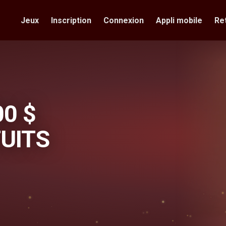
Jeux
Inscription
Connexion
Appli mobile
Ret
00 $
UITS