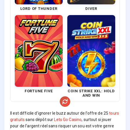
LORD OF THUNDER
DIVER
FORTUNE FIVE
COIN STRIKE XXL: HOLD
AND WIN
Il est difficile d’ignorer le buzz autour de l’offre de 25
tours
gratuits
sans dépôt sur
Lets Go Casino
, surtout si jouer
pour de l’argent réel sans risquer un sou est votre genre