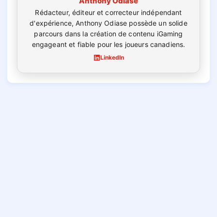
Anthony Odiase
Rédacteur, éditeur et correcteur indépendant
d'expérience, Anthony Odiase possède un solide
parcours dans la création de contenu iGaming
engageant et fiable pour les joueurs canadiens.
LinkedIn