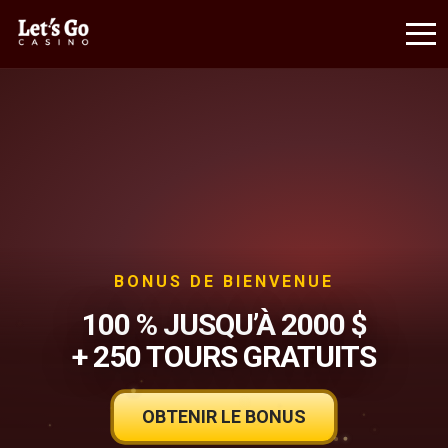
BONUS DE BIENVENUE
100 % JUSQU’À 2000 $
+ 250 TOURS GRATUITS
OBTENIR LE BONUS