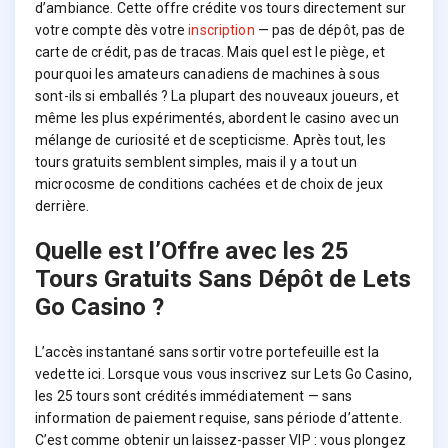
d’ambiance. Cette offre crédite vos tours directement sur
votre compte dès votre
inscription
— pas de dépôt, pas de
carte de crédit, pas de tracas. Mais quel est le piège, et
pourquoi les amateurs canadiens de machines à sous
sont-ils si emballés ? La plupart des nouveaux joueurs, et
même les plus expérimentés, abordent le casino avec un
mélange de curiosité et de scepticisme. Après tout, les
tours gratuits semblent simples, mais il y a tout un
microcosme de conditions cachées et de choix de jeux
derrière.
Quelle est l’Offre avec les 25
Tours Gratuits Sans Dépôt de Lets
Go Casino ?
L’accès instantané sans sortir votre portefeuille est la
vedette ici. Lorsque vous vous inscrivez sur Lets Go Casino,
les 25 tours sont crédités immédiatement — sans
information de paiement requise, sans période d’attente.
C’est comme obtenir un laissez-passer VIP : vous plongez