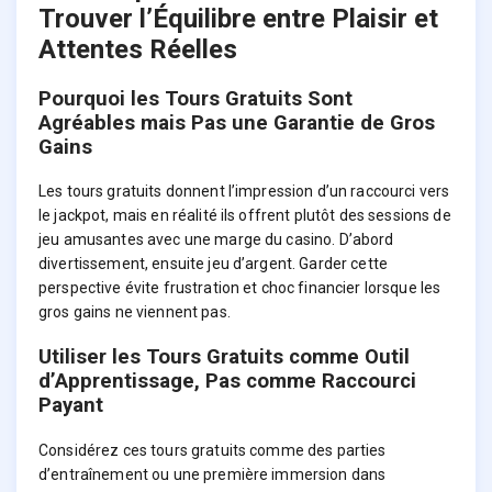
Trouver l’Équilibre entre Plaisir et
Attentes Réelles
Pourquoi les Tours Gratuits Sont
Agréables mais Pas une Garantie de Gros
Gains
Les tours gratuits donnent l’impression d’un raccourci vers
le jackpot, mais en réalité ils offrent plutôt des sessions de
jeu amusantes avec une marge du casino. D’abord
divertissement, ensuite jeu d’argent. Garder cette
perspective évite frustration et choc financier lorsque les
gros gains ne viennent pas.
Utiliser les Tours Gratuits comme Outil
d’Apprentissage, Pas comme Raccourci
Payant
Considérez ces tours gratuits comme des parties
d’entraînement ou une première immersion dans