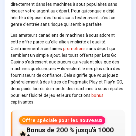
directement dans les machines à sous populaires sans
risquer votre argent au départ. Pour quiconque a déjà
hésité à déposer des fonds sans tester avant, c’est ce
genre d’entrée sans risque qui semble parfaite.
Les amateurs canadiens de machines à sous adorent
cette offre parce qu’elle allie simplicité et qualité.
Contrairement à certaines
promotions
sans dépôt qui
semblent un simple ajout, les tours offerts par Lets Go
Casino s’adressent aux joueurs qui veulent plus que des
machines quelconques — ils veulent le nec plus ultra des
fournisseurs de confiance. Cela signifie que vous jouez
généralement à des titres de Pragmatic Play et Play’n GO,
deux poids lourds du monde des machines à sous réputés
pour leur fluidité de jeu et leurs fonctions
bonus
captivantes.
Offre spéciale pour les nouveaux
Bonus de 200 % jusqu'à 1000
🔥