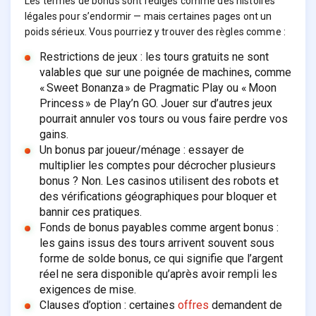
Les termes de bonus sont rédigés comme des histoires
légales pour s’endormir — mais certaines pages ont un
poids sérieux. Vous pourriez y trouver des règles comme :
Restrictions de jeux : les tours gratuits ne sont
valables que sur une poignée de machines, comme
« Sweet Bonanza » de Pragmatic Play ou « Moon
Princess » de Play’n GO. Jouer sur d’autres jeux
pourrait annuler vos tours ou vous faire perdre vos
gains.
Un bonus par joueur/ménage : essayer de
multiplier les comptes pour décrocher plusieurs
bonus ? Non. Les casinos utilisent des robots et
des vérifications géographiques pour bloquer et
bannir ces pratiques.
Fonds de bonus payables comme argent bonus :
les gains issus des tours arrivent souvent sous
forme de solde bonus, ce qui signifie que l’argent
réel ne sera disponible qu’après avoir rempli les
exigences de mise.
Clauses d’option : certaines
offres
demandent de