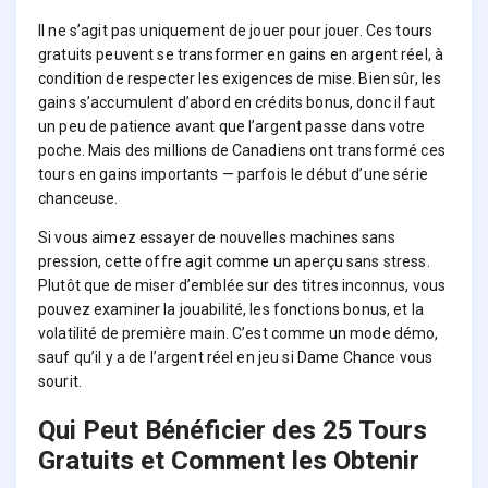
Il ne s’agit pas uniquement de jouer pour jouer. Ces tours
gratuits peuvent se transformer en gains en argent réel, à
condition de respecter les exigences de mise. Bien sûr, les
gains s’accumulent d’abord en crédits bonus, donc il faut
un peu de patience avant que l’argent passe dans votre
poche. Mais des millions de Canadiens ont transformé ces
tours en gains importants — parfois le début d’une série
chanceuse.
Si vous aimez essayer de nouvelles machines sans
pression, cette offre agit comme un aperçu sans stress.
Plutôt que de miser d’emblée sur des titres inconnus, vous
pouvez examiner la jouabilité, les fonctions bonus, et la
volatilité de première main. C’est comme un mode démo,
sauf qu’il y a de l’argent réel en jeu si Dame Chance vous
sourit.
Qui Peut Bénéficier des 25 Tours
Gratuits et Comment les Obtenir