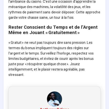
l’ambiance du casino. C’est une occasion d’apprendre la
mécanique des machines, la volatilité des jeux, et les
rythmes de paiement sans devoir déposer. Cette approche
garde votre chasse saine, un tour à la fois.
Rester Conscient du Temps et de l’Argent
Même en Jouant « Gratuitement »
« Gratuit » ne veut pas toujours dire sans pression. Les
termes du bonus impliquent toujours des règles sur
l’argent et le temps. Surveillez l’horloge, respectez vos
limites budgétaires, et évitez de courir après les bonus
juste pour « récupérer quelque chose ». Jouez
intelligemment, et le plaisir restera agréable, pas
stressant.