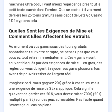
machines ultra cool, il vaut mieux regarder de près tout le
petit texte caché dans l’ombre. Que se cache-t-il vraiment
derrière les 25 tours gratuits sans dépôt de Lets Go Casino
? Décryptons cela.
Quelles Sont les Exigences de Mise et
Comment Elles Affectent les Retraits
Au moment où vos gains issus des tours gratuits
apparaissent sur votre compte, ne pensez pas que vous
pouvez tout retirer immédiatement. Ces « gains » sont
souvent bloqués par des exigences de mise — en gros, des
règles qui vous obligent à rejouer vos gains plusieurs fois
avant de pouvoir retirer de l’argent réel.
Imaginez ceci : vous gagnez 20 $ grâce à vos tours, mais
une exigence de mise de 35x s’applique. Cela signifie
qu’avant de garder ces 20 $, vous devez miser 700 $ (20 $
multiplié par 35) sur des jeux admissibles. Pas facile quand
l’avantage du casino plane.