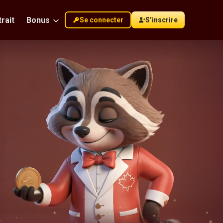
rait
Bonus
Se connecter
S’inscrire