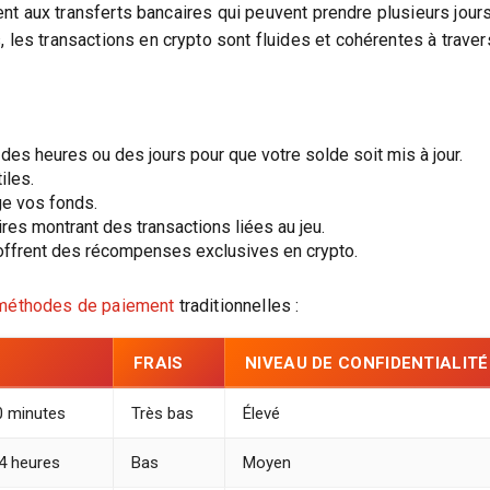
ement aux transferts bancaires qui peuvent prendre plusieurs jour
 les transactions en crypto sont fluides et cohérentes à traver
des heures ou des jours pour que votre solde soit mis à jour.
iles.
ge vos fonds.
es montrant des transactions liées au jeu.
offrent des récompenses exclusives en crypto.
méthodes de paiement
traditionnelles :
FRAIS
NIVEAU DE CONFIDENTIALITÉ
0 minutes
Très bas
Élevé
4 heures
Bas
Moyen