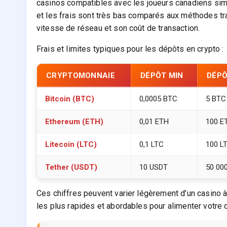
casinos compatibles avec les joueurs canadiens simp
et les frais sont très bas comparés aux méthodes t
vitesse de réseau et son coût de transaction.
Frais et limites typiques pour les dépôts en crypto :
CRYPTOMONNAIE
DÉPÔT MIN
DÉP
Bitcoin (BTC)
0,0005 BTC
5 BTC
Ethereum (ETH)
0,01 ETH
100 E
Litecoin (LTC)
0,1 LTC
100 L
Tether (USDT)
10 USDT
50 00
Ces chiffres peuvent varier légèrement d’un casino à
les plus rapides et abordables pour alimenter votre