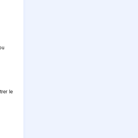
ou
rer le