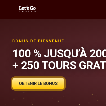
BONUS DE BIENVENUE
100 % JUSQU’À 20
+ 250 TOURS GRAT
OBTENIR LE BONUS