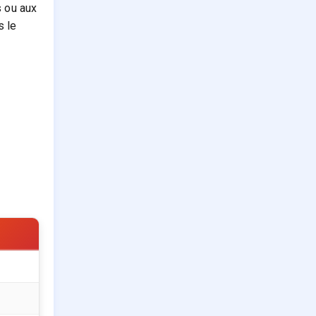
s ou aux
s le