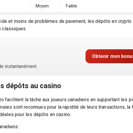
Moyen
Faible
apide et moins de problèmes de paiement, les dépôts en crypto 
s classiques.
Obtenir mon bonu
de instantanément.
s dépôts au casino
to facilitent la tâche aux joueurs canadiens en supportant les p
aies sont reconnues pour la rapidité de leurs transactions, la f
 idéales pour les dépôts en casino.
anadiens :