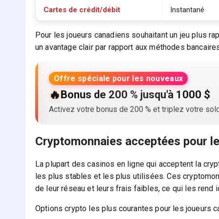
Cartes de crédit/débit
Instantané
Pour les joueurs canadiens souhaitant un jeu plus r
un avantage clair par rapport aux méthodes bancaire
Offre spéciale pour les nouveaux
🔥
Bonus de 200 % jusqu'à 1000 $
Activez votre bonus de 200 % et triplez votre sol
Cryptomonnaies acceptées pour le
La plupart des casinos en ligne qui acceptent la cryp
les plus stables et les plus utilisées. Ces cryptomonn
de leur réseau et leurs frais faibles, ce qui les rend
Options crypto les plus courantes pour les joueurs c