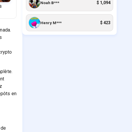
$ 1,094
Noah B***
S
$ 423
Henry M***
anada.
s
crypto
plète.
nt
z
épôts en
 de