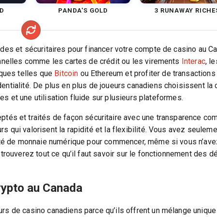
D
PANDA'S GOLD
3 RUNAWAY RICHE
ides et sécuritaires pour financer votre compte de casino au C
onnelles comme les cartes de crédit ou les virements
Interac
, le
ques telles que
Bitcoin
ou Ethereum et profiter de transactions
entialité. De plus en plus de joueurs canadiens choisissent la 
ides et une utilisation fluide sur plusieurs plateformes.
eptés et traités de façon sécuritaire avec une transparence com
 qui valorisent la rapidité et la flexibilité. Vous avez seuleme
ntité de monnaie numérique pour commencer, même si vous n’ave
 trouverez tout ce qu’il faut savoir sur le fonctionnement des d
crypto au Canada
urs de casino canadiens parce qu’ils offrent un mélange unique