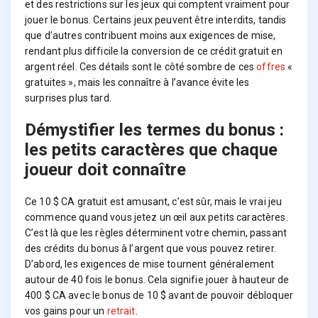
et des restrictions sur les jeux qui comptent vraiment pour
jouer le bonus. Certains jeux peuvent être interdits, tandis
que d’autres contribuent moins aux exigences de mise,
rendant plus difficile la conversion de ce crédit gratuit en
argent réel. Ces détails sont le côté sombre de ces
offres
«
gratuites », mais les connaître à l’avance évite les
surprises plus tard.
Démystifier les termes du bonus :
les petits caractères que chaque
joueur doit connaître
Ce 10 $ CA gratuit est amusant, c’est sûr, mais le vrai jeu
commence quand vous jetez un œil aux petits caractères.
C’est là que les règles déterminent votre chemin, passant
des crédits du bonus à l’argent que vous pouvez retirer.
D’abord, les exigences de mise tournent généralement
autour de 40 fois le bonus. Cela signifie jouer à hauteur de
400 $ CA avec le bonus de 10 $ avant de pouvoir débloquer
vos gains pour un
retrait
.