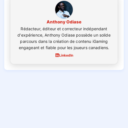
Anthony Odiase
Rédacteur, éditeur et correcteur indépendant
d'expérience, Anthony Odiase possède un solide
parcours dans la création de contenu iGaming
engageant et fiable pour les joueurs canadiens.
LinkedIn