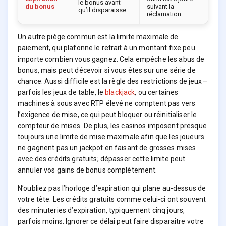
le bonus avant
du bonus
suivant la
qu’il disparaisse
réclamation
Un autre piège commun est la limite maximale de
paiement, qui plafonne le retrait à un montant fixe peu
importe combien vous gagnez. Cela empêche les abus de
bonus, mais peut décevoir si vous êtes sur une série de
chance. Aussi difficile est la règle des restrictions de jeux—
parfois les jeux de table, le
blackjack
, ou certaines
machines à sous avec RTP élevé ne comptent pas vers
l’exigence de mise, ce qui peut bloquer ou réinitialiser le
compteur de mises. De plus, les casinos imposent presque
toujours une limite de mise maximale afin que les joueurs
ne gagnent pas un jackpot en faisant de grosses mises
avec des crédits gratuits; dépasser cette limite peut
annuler vos gains de bonus complètement.
N’oubliez pas l’horloge d’expiration qui plane au-dessus de
votre tête. Les crédits gratuits comme celui-ci ont souvent
des minuteries d’expiration, typiquement cinq jours,
parfois moins. Ignorer ce délai peut faire disparaître votre