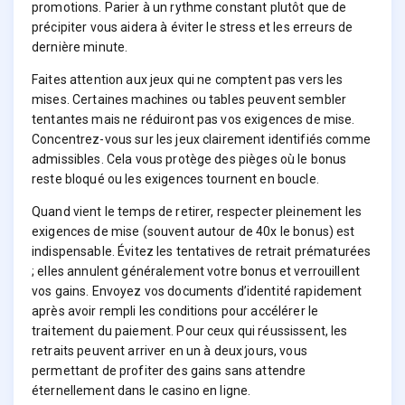
promotions. Parier à un rythme constant plutôt que de
précipiter vous aidera à éviter le stress et les erreurs de
dernière minute.
Faites attention aux jeux qui ne comptent pas vers les
mises. Certaines machines ou tables peuvent sembler
tentantes mais ne réduiront pas vos exigences de mise.
Concentrez-vous sur les jeux clairement identifiés comme
admissibles. Cela vous protège des pièges où le bonus
reste bloqué ou les exigences tournent en boucle.
Quand vient le temps de retirer, respecter pleinement les
exigences de mise (souvent autour de 40x le bonus) est
indispensable. Évitez les tentatives de retrait prématurées
; elles annulent généralement votre bonus et verrouillent
vos gains. Envoyez vos documents d’identité rapidement
après avoir rempli les conditions pour accélérer le
traitement du paiement. Pour ceux qui réussissent, les
retraits peuvent arriver en un à deux jours, vous
permettant de profiter des gains sans attendre
éternellement dans le casino en ligne.