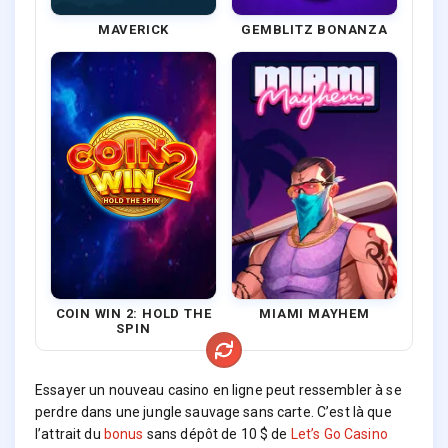
MAVERICK
GEMBLITZ BONANZA
COIN WIN 2: HOLD THE
MIAMI MAYHEM
SPIN
Essayer un nouveau casino en ligne peut ressembler à se
perdre dans une jungle sauvage sans carte. C’est là que
l’attrait du
bonus
sans dépôt de 10 $ de
Let’s Go Casino