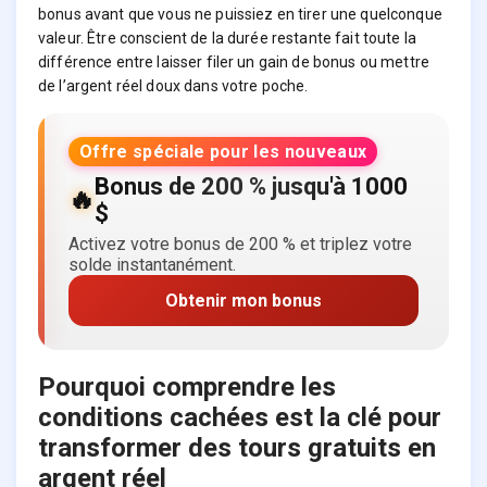
bonus avant que vous ne puissiez en tirer une quelconque
valeur. Être conscient de la durée restante fait toute la
différence entre laisser filer un gain de bonus ou mettre
de l’argent réel doux dans votre poche.
Offre spéciale pour les nouveaux
Bonus de 200 % jusqu'à 1000
🔥
$
Activez votre bonus de 200 % et triplez votre
solde instantanément.
Obtenir mon bonus
Pourquoi comprendre les
conditions cachées est la clé pour
transformer des tours gratuits en
argent réel