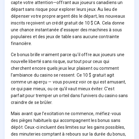
capte votre attention—offrant aux joueurs canadiens un
départ sans risque pour explorer leurs jeux. Au lieu de
dépenser votre propre argent dès le départ, les nouveaux
inscrits reçoivent un crédit gratuit de 10 $ CA. Cela donne
une chance instantanée d’essayer des machines à sous
populaires et des jeux de table sans aucune contrainte
financière.
Ce bonus brille vraiment parce qu’il offre aux joueurs une
nouvelle liberté sans risque, surtout pour ceux qui
cherchent encore quels jeux leur plaisent ou comment
l’ambiance du casino se ressent. Ce 10 $ gratuit agit
comme un aperçu — vous pouvez voir ce qui est amusant,
ce qui paie mieux, ou ce qu’il vaut mieux éviter. C’est
parfait pour tremper un orteil dans l’univers du casino sans
craindre de se brûler.
Mais avant que l’excitation ne commence, méfiez-vous
des pièges habituels qui accompagnent les bonus sans
dépôt. Ceux-ci incluent des limites sur les gains possibles,
des minuteries comptant à rebours sur la durée du bonus,