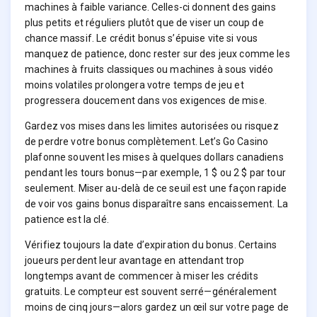
machines à faible variance. Celles-ci donnent des gains
plus petits et réguliers plutôt que de viser un coup de
chance massif. Le crédit bonus s’épuise vite si vous
manquez de patience, donc rester sur des jeux comme les
machines à fruits classiques ou machines à sous vidéo
moins volatiles prolongera votre temps de jeu et
progressera doucement dans vos exigences de mise.
Gardez vos mises dans les limites autorisées ou risquez
de perdre votre bonus complètement. Let’s Go Casino
plafonne souvent les mises à quelques dollars canadiens
pendant les tours bonus—par exemple, 1 $ ou 2 $ par tour
seulement. Miser au-delà de ce seuil est une façon rapide
de voir vos gains bonus disparaître sans encaissement. La
patience est la clé.
Vérifiez toujours la date d’expiration du bonus. Certains
joueurs perdent leur avantage en attendant trop
longtemps avant de commencer à miser les crédits
gratuits. Le compteur est souvent serré—généralement
moins de cinq jours—alors gardez un œil sur votre page de