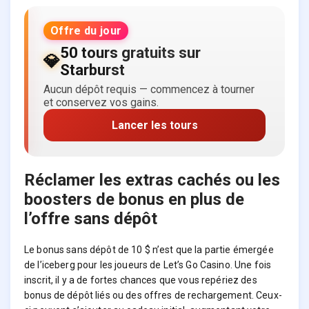
Offre du jour
50 tours gratuits sur
💎
Starburst
Aucun dépôt requis — commencez à tourner
et conservez vos gains.
Lancer les tours
Réclamer les extras cachés ou les
boosters de bonus en plus de
l’offre sans dépôt
Le bonus sans dépôt de 10 $ n’est que la partie émergée
de l’iceberg pour les joueurs de Let’s Go Casino. Une fois
inscrit, il y a de fortes chances que vous repériez des
bonus de dépôt liés ou des offres de rechargement. Ceux-