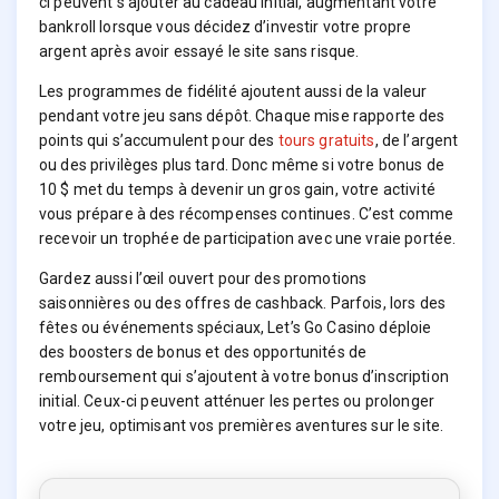
ci peuvent s’ajouter au cadeau initial, augmentant votre
bankroll lorsque vous décidez d’investir votre propre
argent après avoir essayé le site sans risque.
Les programmes de fidélité ajoutent aussi de la valeur
pendant votre jeu sans dépôt. Chaque mise rapporte des
points qui s’accumulent pour des
tours gratuits
, de l’argent
ou des privilèges plus tard. Donc même si votre bonus de
10 $ met du temps à devenir un gros gain, votre activité
vous prépare à des récompenses continues. C’est comme
recevoir un trophée de participation avec une vraie portée.
Gardez aussi l’œil ouvert pour des promotions
saisonnières ou des offres de cashback. Parfois, lors des
fêtes ou événements spéciaux, Let’s Go Casino déploie
des boosters de bonus et des opportunités de
remboursement qui s’ajoutent à votre bonus d’inscription
initial. Ceux-ci peuvent atténuer les pertes ou prolonger
votre jeu, optimisant vos premières aventures sur le site.