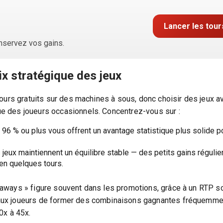
Lancer les tour
nservez vos gains.
ix stratégique des jeux
tours gratuits sur des machines à sous, donc choisir des jeux 
e des joueurs occasionnels. Concentrez-vous sur :
 96 % ou plus vous offrent un avantage statistique plus solide p
jeux maintiennent un équilibre stable — des petits gains régulie
 en quelques tours.
aways » figure souvent dans les promotions, grâce à un RTP so
aux joueurs de former des combinaisons gagnantes fréquemmen
0x à 45x.