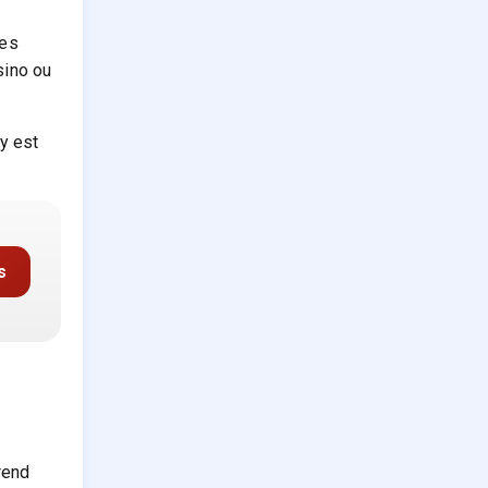
des
sino ou
y est
s
rend