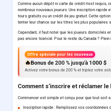
Comme aucun dépôt ni carte de crédit n’est requis, ce
nombreux nouveaux joueurs. Une inscription rapide et
tours gratuits ou un crédit de jeu gratuit. Cette opti
tenter leur chance sur les titres les plus populaires 
Cependant, il faut noter que les joueurs domiciliés 
pas encore licencié. Pour le reste du Canada ? Plein
Offre spéciale pour les nouveaux
🔥
Bonus de 200 % jusqu'à 1000 $
Activez votre bonus de 200 % et triplez votre sol
Comment s’inscrire et réclamer le
Commencer est simple et conçu pour que tout soit san
Inscription rapide : Remplissez vos coordonnées d