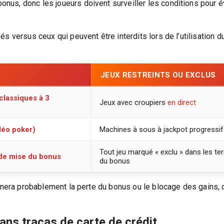
us, donc les joueurs doivent surveiller les conditions pour é
s versus ceux qui peuvent être interdits lors de l’utilisation 
JEUX RESTREINTS OU EXCLUS
classiques à 3
Jeux avec croupiers
en direct
idéo poker)
Machines à sous à jackpot progressif
Tout jeu marqué « exclu » dans les t
 de mise du bonus
du bonus
aînera probablement la perte du bonus ou le blocage des gains,
 sans tracas de carte de crédit