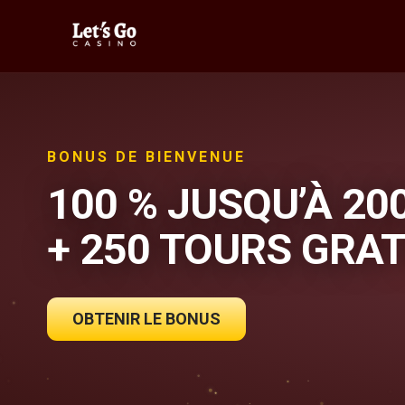
BONUS DE BIENVENUE
100 % JUSQU’À 20
+ 250 TOURS GRAT
OBTENIR LE BONUS