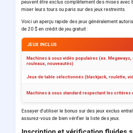
peuvent être exclus complètement des mises avec bon
miser leurs tours ou paris sur des jeux restreints.
Voici un aperçu rapide des jeux généralement autorisé
de 20 $ en crédit de jeu gratuit :
JEUX INCLUS
Machines à sous vidéo populaires (ex. Megaways, 
rouleaux, nouveautés)
Jeux de table sélectionnés (blackjack, roulette, v
Machines à sous standard respectant les critères
Essayer d’utiliser le bonus sur des jeux exclus entr
assurez-vous de bien vérifier la liste des jeux.
Inscription et vérification fluides