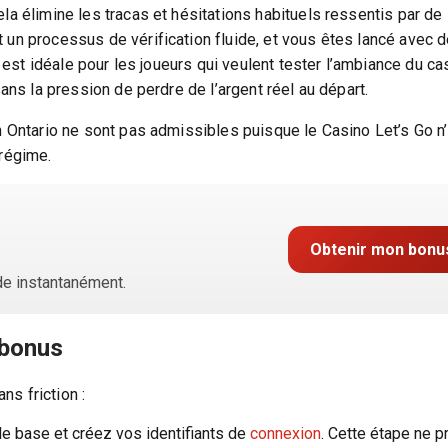
la élimine les tracas et hésitations habituels ressentis par de
 un processus de vérification fluide, et vous êtes lancé avec 
on est idéale pour les joueurs qui veulent tester l’ambiance du ca
sans la pression de perdre de l’argent réel au départ.
en Ontario ne sont pas admissibles puisque le Casino Let’s Go n’
 régime.
Obtenir mon bonu
de instantanément.
 bonus
s friction :
e base et créez vos identifiants de
connexion
. Cette étape ne p