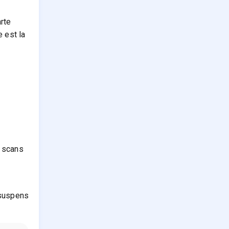
rte
e est la
s scans
 suspens