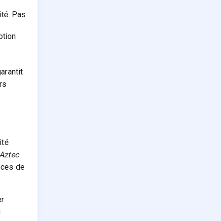
ité. Pas
ption
arantit
rs
ité
Aztec
nces de
er
u