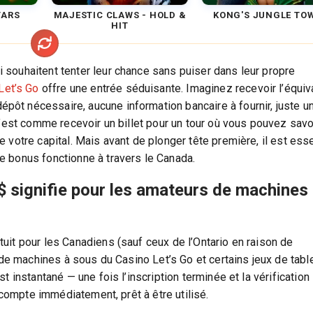
TARS
MAJESTIC CLAWS - HOLD &
KONG'S JUNGLE TO
HIT
souhaitent tenter leur chance sans puiser dans leur propre
Let’s Go
offre une entrée séduisante. Imaginez recevoir l’équiv
pôt nécessaire, aucune information bancaire à fournir, juste u
C’est comme recevoir un billet pour un tour où vous pouvez savo
votre capital. Mais avant de plonger tête première, il est esse
 bonus fonctionne à travers le Canada.
$ signifie pour les amateurs de machines
uit pour les Canadiens (sauf ceux de l’Ontario en raison de
 de machines à sous du Casino Let’s Go et certains jeux de tabl
 instantané — une fois l’inscription terminée et la vérification
 compte immédiatement, prêt à être utilisé.