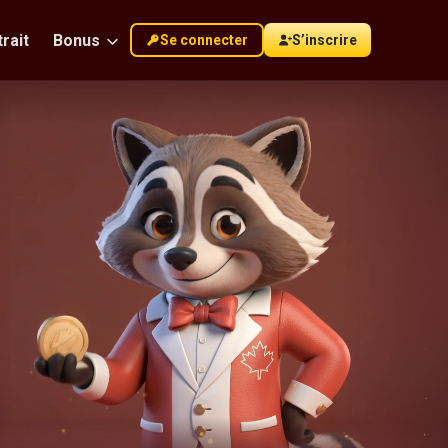
rait
Bonus
Se connecter
S’inscrire