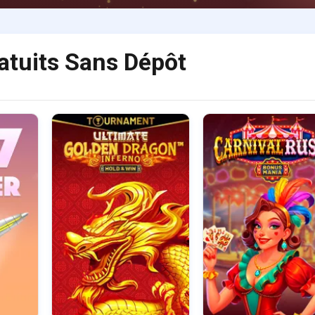
atuits Sans Dépôt