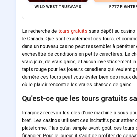
WILD WEST TRUEWAYS
F777 FIGHTE
La recherche de
tours gratuits
sans dépôt au casino 
le Canada. Que sont exactement ces tours, et comme
dans un nouveau casino peut ressembler à pénétrer 
enchevêtré de conditions en petits caractères. Le c
vrais jeux, de vrais gains, et aucun investissement in
tapis rouge pour les joueurs canadiens qui veulent g
derrière ces tours peut vous éviter bien des maux de 
où le plaisir rencontre les vraies chances de gains.
Qu’est-ce que les tours gratuits s
Imaginez recevoir les clés d’une machine à sous pou
bref. Les casinos utilisent ces incitatifs pour attirer
plateforme. Plus qu’un simple avant-goût, ces tours
financier. Pour le joueur, il s’agit de profiter de se